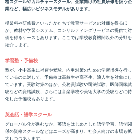
格スクールやカルチャースクール、企業向けの社員研修を扱う企
業など、幅広いビジネスモデルがあります
。
授業料や研修費といったかたちで教育サービスの対価を得るほ
か、教材や学習システム、コンサルティングサービスの提供で対
価を得るケースもあります。ここでは学校教育機関以外の分野を
紹介します。
学習塾・予備校
塾が、小中高生に補習や受験、内申対策のための学習指導を行っ
ているのに対して、予備校は高校生や高卒生、浪人生を対象にし
ています。受験対策のほか、公務員試験や司法試験、医師国家試
験などの資格試験、さらには音楽学校や美術大学の受験などに特
化した予備校もあります。
英会話・語学スクール
グローバル化が進むなか、英語をはじめとした語学学習、語学関
係の資格スクールなどはニーズが高まり、社会人向けの市場も拡
大しつつあります。