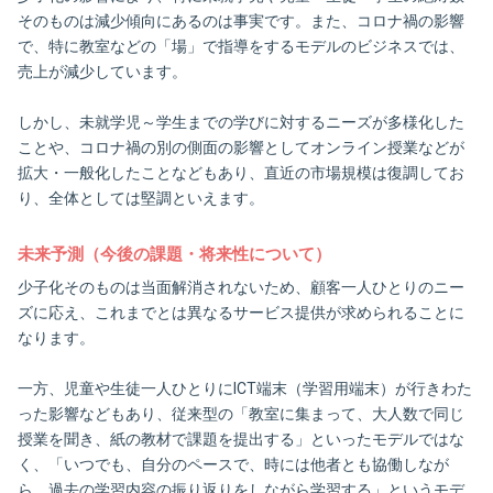
そのものは減少傾向にあるのは事実です。また、コロナ禍の影響
で、特に教室などの「場」で指導をするモデルのビジネスでは、
売上が減少しています。
しかし、未就学児～学生までの学びに対するニーズが多様化した
ことや、コロナ禍の別の側面の影響としてオンライン授業などが
拡大・一般化したことなどもあり、直近の市場規模は復調してお
り、全体としては堅調といえます。
未来予測（今後の課題・将来性について）
少子化そのものは当面解消されないため、顧客一人ひとりのニー
ズに応え、これまでとは異なるサービス提供が求められることに
なります。
一方、児童や生徒一人ひとりにICT端末（学習用端末）が行きわた
った影響などもあり、従来型の「教室に集まって、大人数で同じ
授業を聞き、紙の教材で課題を提出する」といったモデルではな
く、「いつでも、自分のペースで、時には他者とも協働しなが
ら、過去の学習内容の振り返りをしながら学習する」というモデ