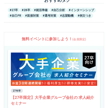
おすすめタグ
#27卒
#28卒
#就活準備
#自己分析
#インターンシップ
#自己PR
#面接対策
#選考対策
#志望動機
#例文つき
無料イベントに参加しよう！
(会員限定)
27年卒
【27卒限定】大手企業グループ会社の 求人紹介
セミナー