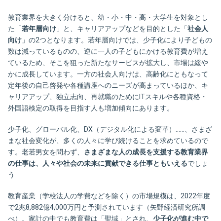
教育業界を大きく分けると、幼・小・中・高・大学生を対象とし
た「
若年層向け
」と、キャリアアップなどを目的とした「
社会人
向け
」の2つとなります。若年層向けでは、少子化により子どもの
数は減っているものの、逆に一人の子どもにかける教育費が増え
ているため、そこを狙った新たなサービスが拡大し、市場は緩や
かに成長しています。一方の社会人向けは、高齢化にともなって
定年後の自己啓発や各種講座へのニーズが高まっているほか、キ
ャリアアップ、独立志向、再就職のためにITスキルや各種資格・
外国語検定の取得を目指す人も増加傾向にあります。
少子化、グローバル化、DX（デジタル化による変革）……、さまざ
まな社会変化が、多くの人々に学び続けることを求めているので
す。老若男女を問わず、
さまざまな人の成長を支援する教育業界
の仕事は、人々や社会の未来に貢献できる仕事ともいえる
でしょ
う
教育産業（学校法人の学費などを除く）の市場規模は、2022年度
で2兆8,882億4,000万円と予測されています（矢野経済研究所調
べ）。家計の中でも教育費は「聖域」とされ、
少子化が進む中で