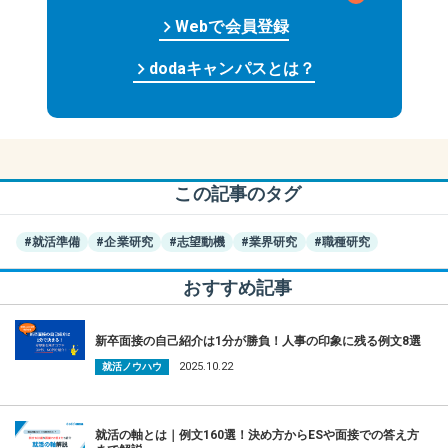
keyboard_arrow_right
Web
で
会員
登録
keyboard_arrow_right
dodaキャンパスとは？
この記事のタグ
#就活準備
#企業研究
#志望動機
#業界研究
#職種研究
おすすめ記事
新卒面接の自己紹介は1分が勝負！人事の印象に残る例文8選
2025.10.22
就活ノウハウ
就活の軸とは｜例文160選！決め方からESや面接での答え方