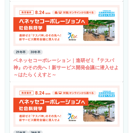
29年卒
30年卒
ベネッセコーポレーション｜進研ゼミ『テスパ
神』のその先へ！新サービス開発会議に潜入せよ
～はたらくえすと～
27年卒
28年卒