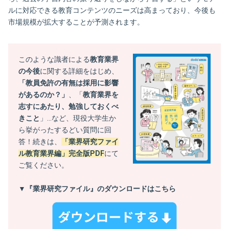
ルに対応できる教育コンテンツのニーズは高まっており、今後も
市場規模が拡大することが予測されます。
このような識者による
教育業界
の今後
に関する詳細をはじめ、
「教員免許の有無は採用に影響
があるのか？」
、「
教育業界を
志すにあたり、勉強しておくべ
きこと
」
…など、現役大学生か
ら挙がったするどい質問に回
答！
続きは、
「業界研究ファイ
ル教育業界編」完全版PDF
にて
ご覧ください。
▼『業界研究ファイル』のダウンロードはこちら