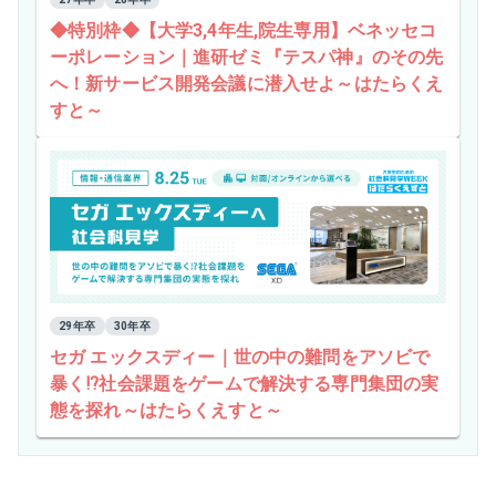
◆特別枠◆【大学3,4年生,院生専用】ベネッセコ
ーポレーション｜進研ゼミ『テスパ神』のその先
へ！新サービス開発会議に潜入せよ～はたらくえ
すと～
29年卒
30年卒
セガ エックスディー｜世の中の難問をアソビで
暴く⁉社会課題をゲームで解決する専門集団の実
態を探れ～はたらくえすと～