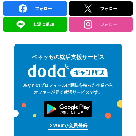
フォロー
フォロー
友達に追加
フォロー
ベネッセの就活支援サービス
あなたのプロフィールに
興味を持った企業から
オファーが届く
就活サービスです。
keyboard_arrow_right
Web
で
会員
登録