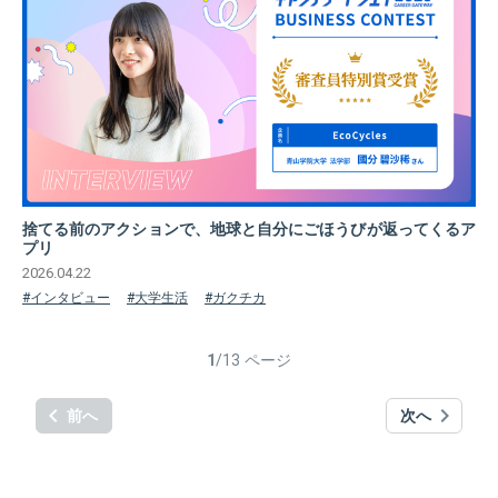
捨てる前のアクションで、地球と自分にごほうびが返ってくるア
プリ
2026.04.22
#インタビュー
#大学生活
#ガクチカ
1
/13 ページ
keyboard_arrow_left
keyboard_arrow_right
前へ
次へ