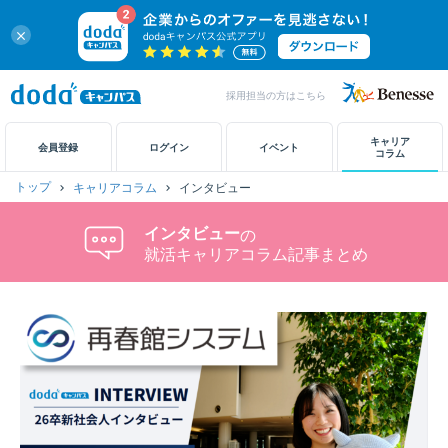
close
採用担当の方はこちら
キャリアノート
キャリア
会員登録
ログイン
イベント
コラム
トップ
キャリアコラム
インタビュー
アカウント設定
インタビュー
の
お問い合わせ
就活キャリアコラム記事まとめ