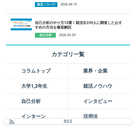
2026.04.10
就活ノウハウ
自己分析のやり方10選！就活生239人に調査したおす
すめの方法を徹底解説
2026.05.29
自己分析
カテゴリ一覧
コラムトップ
業界・企業
大学1,2年生
就活ノウハウ
自己分析
インタビュー
インターン
活用法
rss_feed
RSS