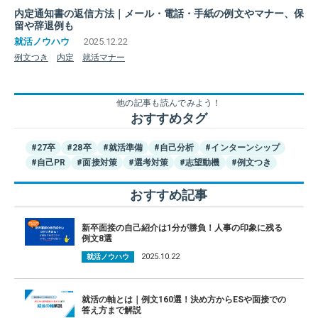
内定通知書の返信方法｜メール・電話・手紙の例文やマナー、保
留や辞退例も
2025.12.22
例文つき
内定
就活マナー
他の記事も読んでみよう！
おすすめタグ
#27卒
#28卒
#就活準備
#自己分析
#インターンシップ
#自己PR
#面接対策
#選考対策
#志望動機
#例文つき
おすすめ記事
新卒面接の自己紹介は1分が勝負！人事の印象に残る
例文8選
2025.10.22
就活ノウハウ
就活の軸とは｜例文160選！決め方からESや面接での
答え方まで解説