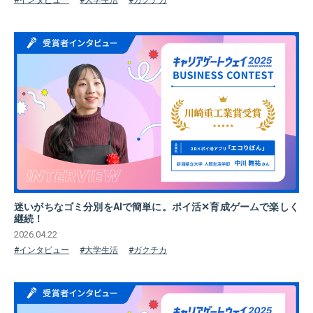
#インタビュー
#大学生活
#ガクチカ
迷いがちなゴミ分別をAIで簡単に。ポイ活✕育成ゲームで楽しく
継続！
2026.04.22
#インタビュー
#大学生活
#ガクチカ