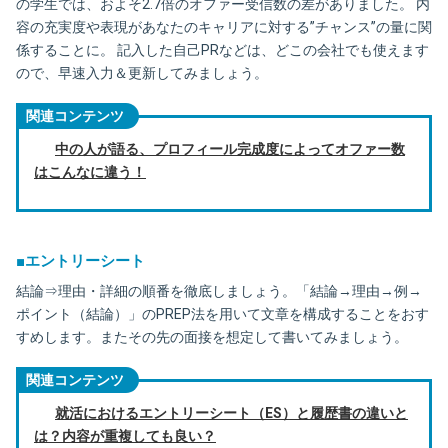
の学生では、およそ2.7倍のオファー受信数の差がありました。 内
容の充実度や表現があなたのキャリアに対する”チャンス”の量に関
係することに。 記入した自己PRなどは、どこの会社でも使えます
ので、早速入力＆更新してみましょう。
関連コンテンツ
中の人が語る、プロフィール完成度によってオファー数
はこんなに違う！
■エントリーシート
結論⇒理由・詳細の順番を徹底しましょう。「結論→理由→例→
ポイント（結論）」のPREP法を用いて文章を構成することをおす
すめします。またその先の面接を想定して書いてみましょう。
関連コンテンツ
就活におけるエントリーシート（ES）と履歴書の違いと
は？内容が重複しても良い？