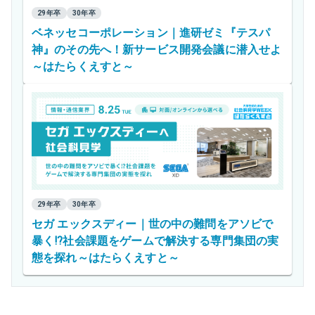
29年卒
30年卒
ベネッセコーポレーション｜進研ゼミ『テスパ
神』のその先へ！新サービス開発会議に潜入せよ
～はたらくえすと～
29年卒
30年卒
セガ エックスディー｜世の中の難問をアソビで
暴く⁉社会課題をゲームで解決する専門集団の実
態を探れ～はたらくえすと～