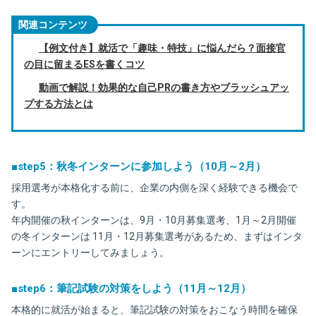
関連コンテンツ
【例文付き】就活で「趣味・特技」に悩んだら？面接官
の目に留まるESを書くコツ
動画で解説！効果的な自己PRの書き方やブラッシュアッ
プする方法とは
■step5：秋冬インターンに参加しよう（10月～2月）
採用選考が本格化する前に、企業の内側を深く経験できる機会で
す。
年内開催の秋インターンは、9月・10月募集選考、1月～2月開催
の冬インターンは 11月・12月募集選考があるため、まずはインタ
ーンにエントリーしてみましょう。
■step6：筆記試験の対策をしよう（11月～12月）
本格的に就活が始まると、筆記試験の対策をおこなう時間を確保