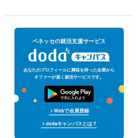
ベネッセの就活支援サービス
あなたのプロフィールに
興味を持った企業から
オファーが届く
就活サービスです。
keyboard_arrow_right
Web
で
会員
登録
keyboard_arrow_right
dodaキャンパスとは？