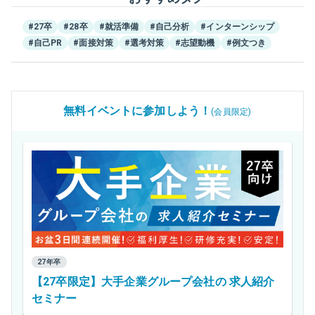
#27卒
#28卒
#就活準備
#自己分析
#インターンシップ
#自己PR
#面接対策
#選考対策
#志望動機
#例文つき
無料イベントに参加しよう！
(会員限定)
27年卒
【27卒限定】大手企業グループ会社の 求人紹介
セミナー