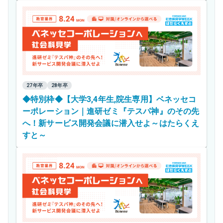
27年卒
28年卒
◆特別枠◆【大学3,4年生,院生専用】ベネッセコ
ーポレーション｜進研ゼミ『テスパ神』のその先
へ！新サービス開発会議に潜入せよ～はたらくえ
すと～