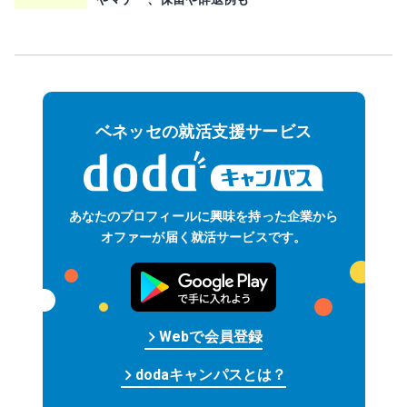
ベネッセの就活支援サービス
あなたのプロフィールに
興味を持った企業から
オファーが届く
就活サービスです。
keyboard_arrow_right
Web
で
会員
登録
keyboard_arrow_right
dodaキャンパスとは？