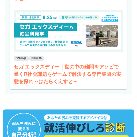
29年卒
30年卒
セガ エックスディー｜世の中の難問をアソビで
暴く⁉社会課題をゲームで解決する専門集団の実
態を探れ～はたらくえすと～