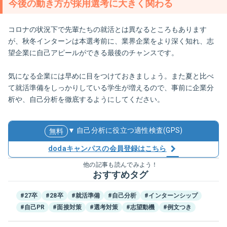
今後の動き方が採用選考に大きく関わる
コロナの状況下で先輩たちの就活とは異なるところもあります
が、秋冬インターンは本選考前に、業界企業をより深く知れ、志
望企業に自己アピールができる最後のチャンスです。
気になる企業には早めに目をつけておきましょう。また夏と比べ
て就活準備をしっかりしている学生が増えるので、事前に企業分
析や、自己分析を徹底するようにしてください。
▼ 自己分析に役立つ適性検査(GPS)
無料
dodaキャンパスの会員登録はこちら
他の記事も読んでみよう！
おすすめタグ
#27卒
#28卒
#就活準備
#自己分析
#インターンシップ
#自己PR
#面接対策
#選考対策
#志望動機
#例文つき