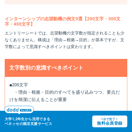
インターンシップの志望動機の例文9選【200文字・300文
字・400文字】
エントリーシートでは、志望動機の文字数が指定されることも少
なくありません。構成は「理由→根拠→目的」が基本ですが、文
字数によって意識すべきポイントは変わります。
文字数別の意識すべきポイント
■200文字
・理由・根拠・目的のすべてを盛り込みつつ、要点だ
けを簡潔に伝えることが重要
■300文字
大学1,2年生から活用できる
1分で完了！
・根拠や目的に厚みを持たせ、説得力を高める
keyboard_arrow_up
無料会員登録
ベネッセの
就活支援サービス