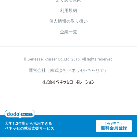
利用規約
個人情報の取り扱い
企業一覧
© Benesse i-Career Co.,Ltd. 2016. All rights reserved.
運営会社（株式会社ベネッセi-キャリア）
大学1,2年生から活用できる
1分で完了！
keyboard_arrow_up
無料会員登録
ベネッセの
就活支援サービス
"
"