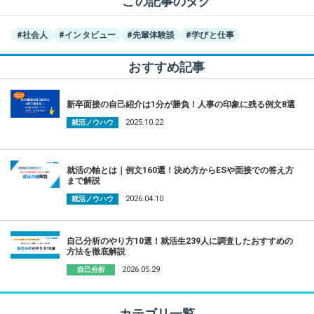
この記事のタグ
#社会人
#インタビュー
#先輩体験談
#学びと仕事
おすすめ記事
新卒面接の自己紹介は1分が勝負！人事の印象に残る例文8選
2025.10.22
就活ノウハウ
就活の軸とは｜例文160選！決め方からESや面接での答え方
まで解説
2026.04.10
就活ノウハウ
自己分析のやり方10選！就活生239人に調査したおすすめの
方法を徹底解説
2026.05.29
自己分析
カテゴリ一覧