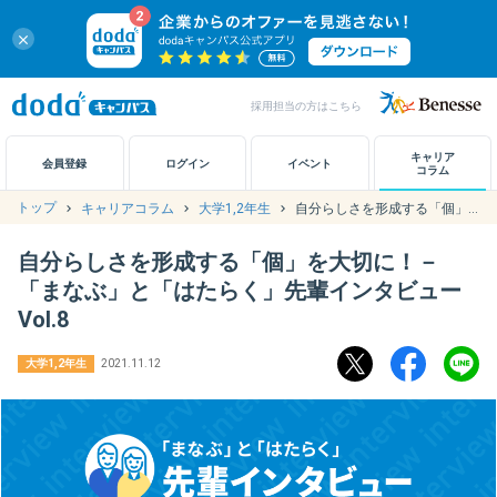
close
採用担当の方はこちら
キャリアノート
キャリア
会員登録
ログイン
イベント
コラム
トップ
キャリアコラム
大学1,2年生
自分らしさを形成する「個」を大切に！－「まなぶ」と「はたらく」先輩インタビュー Vol.8
アカウント設定
自分らしさを形成する「個」を大切に！－
お問い合わせ
「まなぶ」と「はたらく」先輩インタビュー
Vol.8
大学1,2年生
2021.11.12