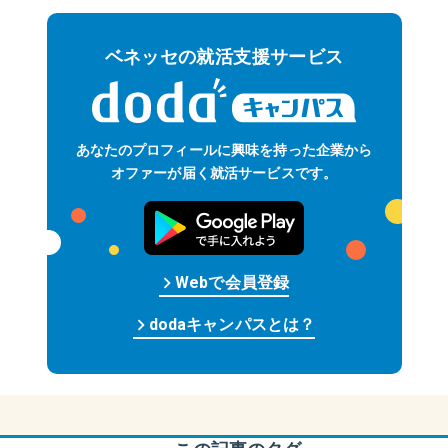
ベネッセの就活支援サービス
あなたのプロフィールに
興味を持った企業から
オファーが届く
就活サービスです。
keyboard_arrow_right
Web
で
会員
登録
keyboard_arrow_right
dodaキャンパスとは？