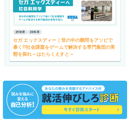
29年卒
30年卒
セガ エックスディー｜世の中の難問をアソビで
暴く⁉社会課題をゲームで解決する専門集団の実
態を探れ～はたらくえすと～