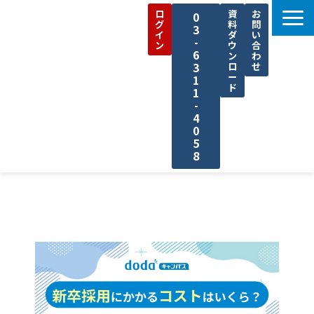
ロ
資
お
0
グ
料
問
3
イ
ダ
い
-
ン
ウ
合
6
ン
わ
3
ロ
せ
ー
1
ド
1
-
4
0
5
8
機能一覧
活用事例
料金プラン
お役立ち資料
セミナー
コラム