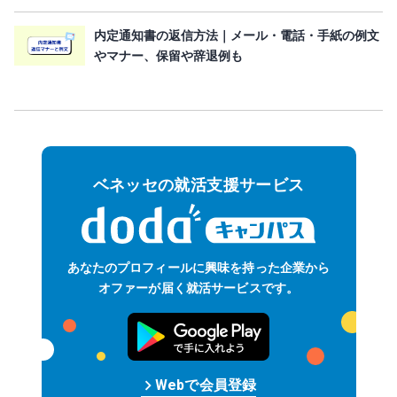
内定通知書の返信方法｜メール・電話・手紙の例文
やマナー、保留や辞退例も
ベネッセの就活支援サービス
あなたのプロフィールに
興味を持った企業から
オファーが届く
就活サービスです。
keyboard_arrow_right
Web
で
会員
登録