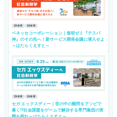
29年卒
30年卒
ベネッセコーポレーション｜進研ゼミ『テスパ
神』のその先へ！新サービス開発会議に潜入せよ
～はたらくえすと～
29年卒
30年卒
セガ エックスディー｜世の中の難問をアソビで
暴く⁉社会課題をゲームで解決する専門集団の実
態を探れ～はたらくえすと～