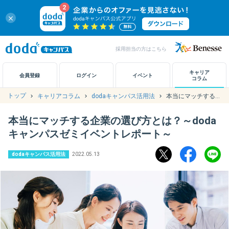
close
採用担当の方はこちら
キャリアノート
キャリア
会員登録
ログイン
イベント
コラム
トップ
キャリアコラム
dodaキャンパス活用法
本当にマッチする企業の選び方とは？～dodaキャンパスゼミイベントレポート～
アカウント設定
本当にマッチする企業の選び方とは？～doda
お問い合わせ
キャンパスゼミイベントレポート～
dodaキャンパス活用法
2022.05.13