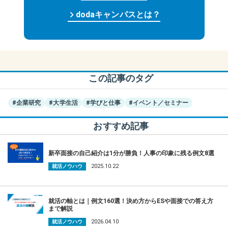
keyboard_arrow_right
dodaキャンパスとは？
この記事のタグ
#企業研究
#大学生活
#学びと仕事
#イベント／セミナー
おすすめ記事
新卒面接の自己紹介は1分が勝負！人事の印象に残る例文8選
2025.10.22
就活ノウハウ
就活の軸とは｜例文160選！決め方からESや面接での答え方
まで解説
2026.04.10
就活ノウハウ