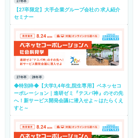
27年卒
【27卒限定】大手企業グループ会社の 求人紹介
セミナー
27年卒
28年卒
◆特別枠◆【大学3,4年生,院生専用】ベネッセコ
ーポレーション｜進研ゼミ『テスパ神』のその先
へ！新サービス開発会議に潜入せよ～はたらくえ
すと～