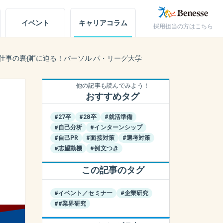
イベント
キャリア
コラム
採用担当の方はこちら
キャリアノート
仕事の裏側”に迫る！パーソル パ・リーグ大学
アカウント設定
他の記事も読んでみよう！
おすすめタグ
お問い合わせ
#27卒
#28卒
#就活準備
#自己分析
#インターンシップ
#自己PR
#面接対策
#選考対策
#志望動機
#例文つき
この記事のタグ
#イベント／セミナー
#企業研究
##業界研究