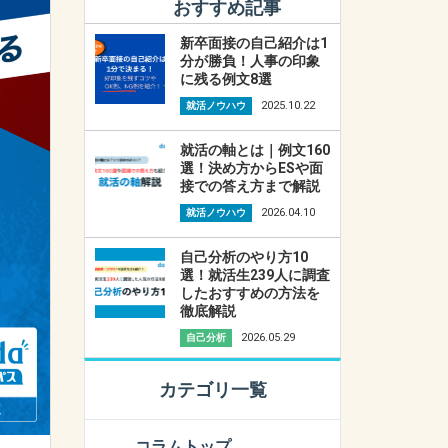
おすすめ記事
新卒面接の自己紹介は1
分が勝負！人事の印象
に残る例文8選
2025.10.22
就活ノウハウ
就活の軸とは｜例文160
選！決め方からESや面
接での答え方まで解説
2026.04.10
就活ノウハウ
自己分析のやり方10
選！就活生239人に調査
したおすすめの方法を
徹底解説
2026.05.29
自己分析
カテゴリ一覧
コラムトップ