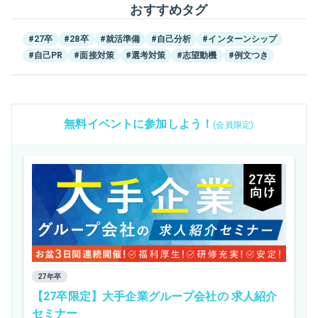
おすすめタグ
#27卒
#28卒
#就活準備
#自己分析
#インターンシップ
#自己PR
#面接対策
#選考対策
#志望動機
#例文つき
無料イベントに参加しよう！
(会員限定)
27年卒
【27卒限定】大手企業グループ会社の 求人紹介
セミナー