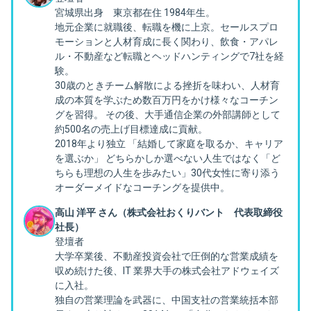
宮城県出身 東京都在住 1984年生。
地元企業に就職後、転職を機に上京。セールスプロ
モーションと人材育成に長く関わり、飲食・アパレ
ル・不動産など転職とヘッドハンティングで7社を経
験。
30歳のときチーム解散による挫折を味わい、人材育
成の本質を学ぶため数百万円をかけ様々なコーチン
グを習得。 その後、大手通信企業の外部講師として
約500名の売上げ目標達成に貢献。
2018年より独立 「結婚して家庭を取るか、キャリア
を選ぶか」 どちらかしか選べない人生ではなく「ど
ちらも理想の人生を歩みたい」30代女性に寄り添う
オーダーメイドなコーチングを提供中。
高山 洋平 さん（株式会社おくりバント 代表取締役
社長）
登壇者
大学卒業後、不動産投資会社で圧倒的な営業成績を
収め続けた後、IT 業界大手の株式会社アドウェイズ
に入社。
独自の営業理論を武器に、中国支社の営業統括本部