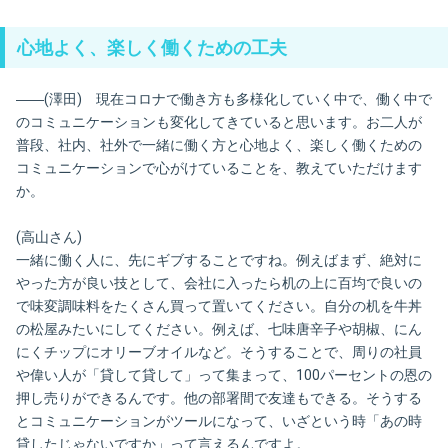
心地よく、楽しく働くための工夫
――(澤田) 現在コロナで働き方も多様化していく中で、働く中で
のコミュニケーションも変化してきていると思います。お二人が
普段、社内、社外で一緒に働く方と心地よく、楽しく働くための
コミュニケーションで心がけていることを、教えていただけます
か。
(高山さん)
一緒に働く人に、先にギブすることですね。例えばまず、絶対に
やった方が良い技として、会社に入ったら机の上に百均で良いの
で味変調味料をたくさん買って置いてください。自分の机を牛丼
の松屋みたいにしてください。例えば、七味唐辛子や胡椒、にん
にくチップにオリーブオイルなど。そうすることで、周りの社員
や偉い人が「貸して貸して」って集まって、100パーセントの恩の
押し売りができるんです。他の部署間で友達もできる。そうする
とコミュニケーションがツールになって、いざという時「あの時
貸したじゃないですか」って言えるんですよ。