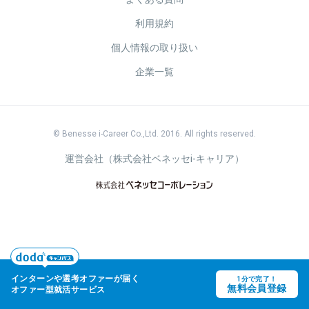
利用規約
個人情報の取り扱い
企業一覧
© Benesse i-Career Co.,Ltd. 2016. All rights reserved.
運営会社（株式会社ベネッセi-キャリア）
インターンや
選考オファーが届く
1分で完了！
keyboard_arrow_up
無料会員登録
オファー型就活サービス
"
"