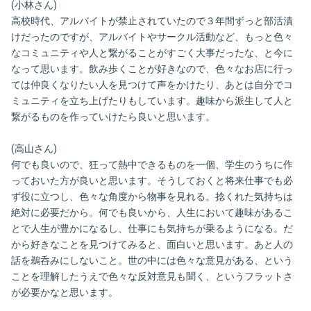
(小林さん)
高校時代、アルバイトが禁止されていたので３年間ずっと部活漬
けだったのですが、アルバイトやサークル活動など、もっと色々
なコミュニティや人と繋がることがすごく大事だったな、と今に
なって思います。飲み歩くことが好きなので、色々なお店に行っ
ては仲良くなりたい人を見つけて声をかけたり、あとは自分でコ
ミュニティを立ち上げたりもしています。趣味から派生して人と
繋がるものを作っていけたら良いと思います。
(高山さん)
何でも良いので、狂って熱中できるものを一個、学生のうちに作
っておいた方が良いと思います。そうしておくと将来仕事でも必
ず役に立つし、色々な角度から物事を見れる。捻くれた気持ちは
絶対に必要だから。何でも良いから、人生において趣味があるこ
とで人生が豊かになるし、仕事にも気持ちが乗るようになる。だ
から好きなことを見つけてみると、面白いと思います。あと人の
話を鵜呑みにしないこと。世の中には色々な意見がある、という
ことを理解したうえで色々な反対意見も聞く、というフラットさ
が必要かなと思います。