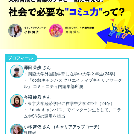
プロフィール
澤田 茉歩 さん
・獨協大学外国語学部に在学中大学２年生(24卒)
・「dodaキャンパス クリエイティブキャリアサーク
ル」 コミュニティ内編集部所属。
今福 綾乃 さん
・東京大学経済学部に在学中大学3年生（24卒）
・「dodaキャンパス」でインターン生として、コラ
ムやSNSの運用を担当
小林 舞依 さん （キャリアアップコーチ）
登壇者