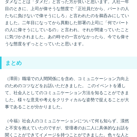
ダメなことは「ダメだ」と言った方が良いと思います。入社一年
目のときに、上司が偉そうな態度で「正社員だから、パートの人
たちに負けないで偉そうにしろ」と言われたのを鵜呑みにしてい
ました。二年目になってから異動した部署の上司に「何でパート
の人に偉そうにしているの」と言われ、それが間違っていたこと
に気づかされました。あの時その一言がなかったら、今でも偉そ
うな態度をずっととっていたと思います。
まとめ
（澤田）職場での人間関係にを含め、コミュニケーション力向上
のためのコツなどをお話いただきました。 このイベントを通し
て、社会人としてのコミュニケーション方法を知ることができま
した。様々な意見や考えをクリティカルな姿勢で捉えることが大
事であることが分かりました。
（今福）社会人のコミュニケーションについて何も知らず、漠然
と不安を抱えていたのですが、登壇者のお二人に具体的なお話を
聞くことができてイメージを持つことができました。色々な人と