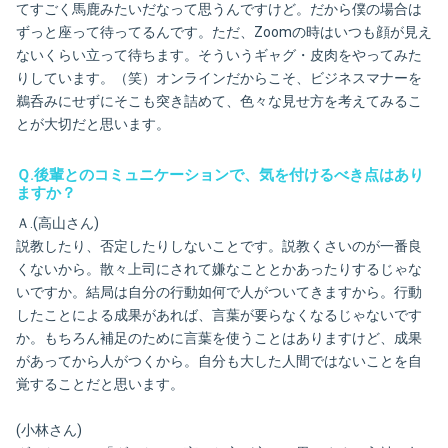
てすごく馬鹿みたいだなって思うんですけど。だから僕の場合は
ずっと座って待ってるんです。ただ、Zoomの時はいつも顔が見え
ないくらい立って待ちます。そういうギャグ・皮肉をやってみた
りしています。（笑）オンラインだからこそ、ビジネスマナーを
鵜呑みにせずにそこも突き詰めて、色々な見せ方を考えてみるこ
とが大切だと思います。
Ｑ.後輩とのコミュニケーションで、気を付けるべき点はあり
ますか？
Ａ.(高山さん)
説教したり、否定したりしないことです。説教くさいのが一番良
くないから。散々上司にされて嫌なこととかあったりするじゃな
いですか。結局は自分の行動如何で人がついてきますから。行動
したことによる成果があれば、言葉が要らなくなるじゃないです
か。もちろん補足のために言葉を使うことはありますけど、成果
があってから人がつくから。自分も大した人間ではないことを自
覚することだと思います。
(小林さん)