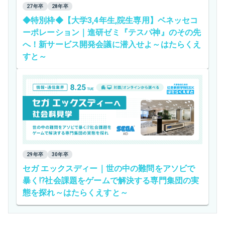
27年卒
28年卒
◆特別枠◆【大学3,4年生,院生専用】ベネッセコ
ーポレーション｜進研ゼミ『テスパ神』のその先
へ！新サービス開発会議に潜入せよ～はたらくえ
すと～
29年卒
30年卒
セガ エックスディー｜世の中の難問をアソビで
暴く⁉社会課題をゲームで解決する専門集団の実
態を探れ～はたらくえすと～