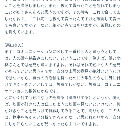
いことを痛感しました。また、教えて貰ったことを忘れてしまう
ことがたくさんあると思うのですが、その時も「これで合ってま
したかね？」「これ前回も教えて貰ったんですけど確認して貰っ
ても良いですか？」など、細かい点ではありますが、苦戦したの
を覚えています。
(高山さん)
まず、コミュニケーションに関して一番社会人と違う点として
は、人の話を鵜呑みにしない、ということです。例えば、僕と小
林さんとでは意見が違いますよね。それはそれで色々な人の意見
があっていいと思うんです。自分や上司の意見が絶対というわけ
ではないから。自分の判断軸を持つために大学生のうちに身に付
けておくべきこととしては、教養でしかない。教養は、コミュニ
ケーションの根幹だからです。
とにかく何でも色々なものを掘る（深堀りする）というか。例え
ば、映画が好きな人は狂ったように映画を見ないといけない。何
か好きなことを見つけて挑戦してみることで、周りから「この人
は、物事をちゃんと分析できるんだな」と思われたりする。自分
にしか知らないことが見つかったら面白いですよね。