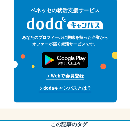
ベネッセの就活支援サービス
あなたのプロフィールに
興味を持った企業から
オファーが届く
就活サービスです。
keyboard_arrow_right
Web
で
会員
登録
keyboard_arrow_right
dodaキャンパスとは？
この記事のタグ