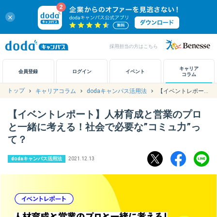
close
採用担当の方はこちら
キャリアノート
キャリア
会員登録
ログイン
イベント
コラム
トップ
キャリアコラム
dodaキャンパス活用法
【イベントレポート】人材育成と営業のプロと一緒に考える！社会で必要な”コミュ力”って？
アカウント設定
【イベントレポート】人材育成と営業のプロ
お問い合わせ
と一緒に考える！社会で必要な”コミュ力”っ
て？
dodaキャンパス活用法
2021.12.13