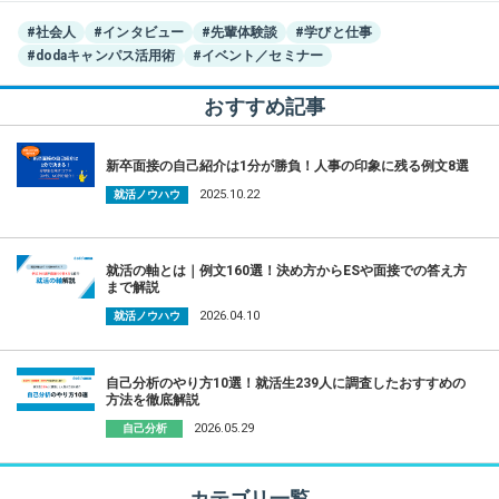
#社会人
#インタビュー
#先輩体験談
#学びと仕事
#dodaキャンパス活用術
#イベント／セミナー
おすすめ記事
新卒面接の自己紹介は1分が勝負！人事の印象に残る例文8選
2025.10.22
就活ノウハウ
就活の軸とは｜例文160選！決め方からESや面接での答え方
まで解説
2026.04.10
就活ノウハウ
自己分析のやり方10選！就活生239人に調査したおすすめの
方法を徹底解説
2026.05.29
自己分析
カテゴリ一覧