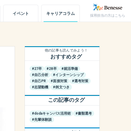
イベント
キャリア
コラム
採用担当の方はこちら
キャリアノート
アカウント設定
他の記事も読んでみよう！
おすすめタグ
お問い合わせ
#27卒
#28卒
#就活準備
#自己分析
#インターンシップ
#自己PR
#面接対策
#選考対策
#志望動機
#例文つき
この記事のタグ
#dodaキャンパス活用術
#書類選考
#先輩体験談