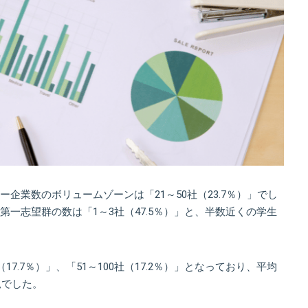
企業数のボリュームゾーンは「21～50社（23.7％）」でし
一志望群の数は「1～3社（47.5％）」と、半数近くの学生
7.7％）」、「51～100社（17.2％）」となっており、平均
況でした。