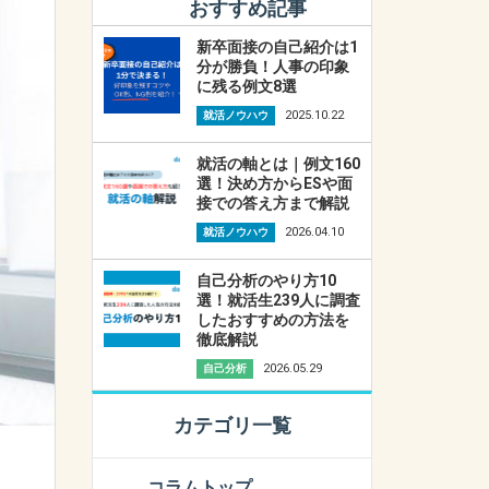
おすすめ記事
新卒面接の自己紹介は1
分が勝負！人事の印象
に残る例文8選
2025.10.22
就活ノウハウ
就活の軸とは｜例文160
選！決め方からESや面
接での答え方まで解説
2026.04.10
就活ノウハウ
自己分析のやり方10
選！就活生239人に調査
したおすすめの方法を
徹底解説
2026.05.29
自己分析
カテゴリ一覧
コラムトップ