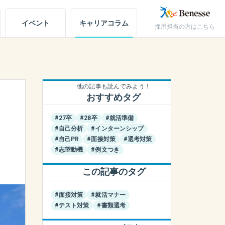
イベント
キャリア
コラム
採用担当の方はこちら
キャリアノート
アカウント設定
他の記事も読んでみよう！
おすすめタグ
お問い合わせ
#27卒
#28卒
#就活準備
#自己分析
#インターンシップ
#自己PR
#面接対策
#選考対策
#志望動機
#例文つき
この記事のタグ
#面接対策
#就活マナー
#テスト対策
#書類選考