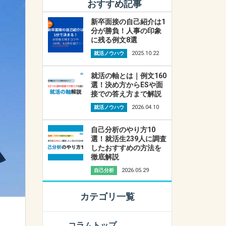
おすすめ記事
新卒面接の自己紹介は1
分が勝負！人事の印象
に残る例文8選
2025.10.22
就活ノウハウ
就活の軸とは｜例文160
選！決め方からESや面
接での答え方まで解説
2026.04.10
就活ノウハウ
自己分析のやり方10
選！就活生239人に調査
したおすすめの方法を
徹底解説
2026.05.29
自己分析
カテゴリ一覧
コラムトップ