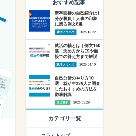
おすすめ記事
新卒面接の自己紹介は1
分が勝負！人事の印象
に残る例文8選
2025.10.22
就活ノウハウ
就活の軸とは｜例文160
選！決め方からESや面
接での答え方まで解説
2026.04.10
就活ノウハウ
自己分析のやり方10
選！就活生239人に調査
したおすすめの方法を
徹底解説
2026.05.29
自己分析
カテゴリ一覧
コラムトップ