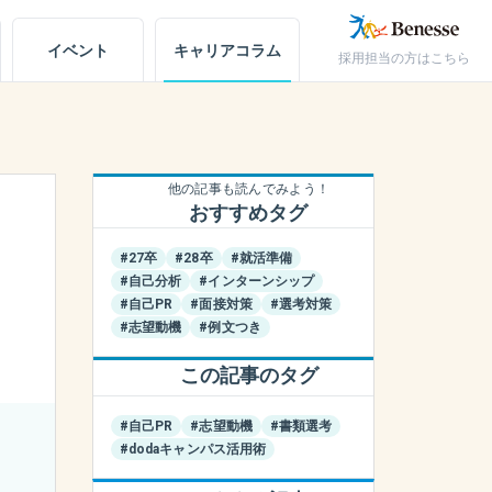
イベント
キャリア
コラム
採用担当の方はこちら
キャリアノート
アカウント設定
他の記事も読んでみよう！
おすすめタグ
お問い合わせ
#27卒
#28卒
#就活準備
#自己分析
#インターンシップ
#自己PR
#面接対策
#選考対策
#志望動機
#例文つき
この記事のタグ
#自己PR
#志望動機
#書類選考
#dodaキャンパス活用術