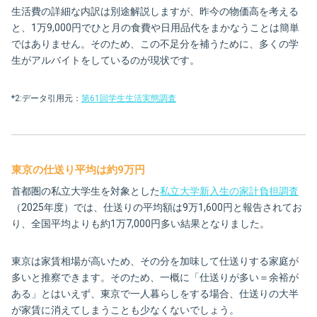
生活費の詳細な内訳は別途解説しますが、昨今の物価高を考える
と、1万9,000円でひと月の食費や日用品代をまかなうことは簡単
ではありません。そのため、この不足分を補うために、多くの学
生がアルバイトをしているのが現状です。
*2:データ引用元：
第61回学生生活実態調査
東京の仕送り平均は約9万円
首都圏の私立大学生を対象とした
私立大学新入生の家計負担調査
（2025年度）では、仕送りの平均額は9万1,600円と報告されてお
り、全国平均よりも約1万7,000円多い結果となりました。
東京は家賃相場が高いため、その分を加味して仕送りする家庭が
多いと推察できます。そのため、一概に「仕送りが多い＝余裕が
ある」とはいえず、東京で一人暮らしをする場合、仕送りの大半
が家賃に消えてしまうことも少なくないでしょう。