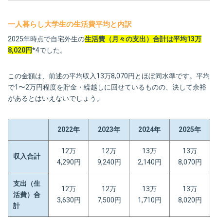
一人暮らし大学生の生活費平均と内訳
2025年時点で自宅外生の
生活費（月々の支出）合計は平均13万
8,020円
*4でした。
この金額は、前述の平均収入13万8,070円とほぼ同水準です。平均
で1〜2万円程度を貯金・繰越しに回せているものの、決して余裕
があるとはいえないでしょう。
2022年
2023年
2024年
2025年
12万
12万
13万
13万
収入合計
4,290円
9,240円
2,140円
8,070円
支出（生
12万
12万
13万
13万
活費）合
3,630円
7,500円
1,710円
8,020円
計