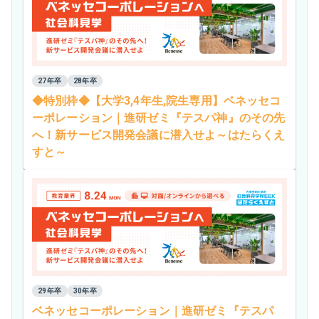
27年卒
28年卒
◆特別枠◆【大学3,4年生,院生専用】ベネッセコ
ーポレーション｜進研ゼミ『テスパ神』のその先
へ！新サービス開発会議に潜入せよ～はたらくえ
すと～
29年卒
30年卒
ベネッセコーポレーション｜進研ゼミ『テスパ