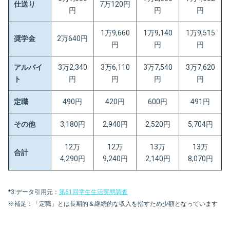
仕送り
7万120円
円
円
円
1万9,660
1万9,140
1万9,515
奨学金
2万640円
円
円
円
アルバイ
3万2,340
3万6,110
3万7,540
3万7,620
ト
円
円
円
円
定職
490円
420円
600円
491円
その他
3,180円
2,940円
2,520円
5,704円
12万
12万
13万
13万
合計
4,290円
9,240円
2,140円
8,070円
*3:データ引用元：
第61回学生生活実態調査
※補足：「定職」とは長期的＆継続的な収入を指すため少額となっています