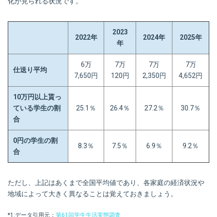
化が見られる状況です。
2023
2022年
2024年
2025年
年
6万
7万
7万
7万
仕送り平均
7,650円
120円
2,350円
4,652円
10万円以上貰っ
ている学生の割
25.1％
26.4％
27.2％
30.7％
合
0円の学生の割
8.3％
7.5％
6.9％
9.2％
合
ただし、上記はあくまで全国平均値であり、各家庭の経済状況や
地域によって大きく異なることは覚えておきましょう。
*1:データ引用元：
第61回学生生活実態調査