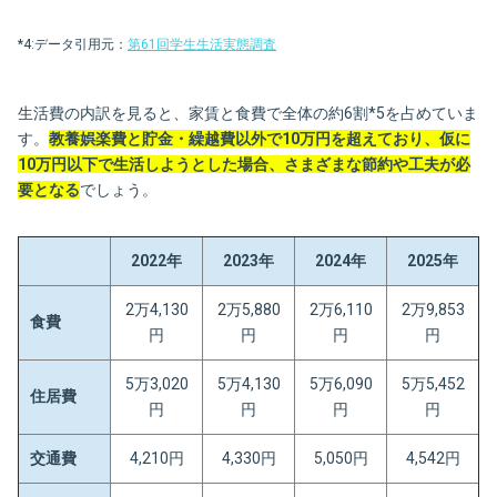
*4:データ引用元：
第61回学生生活実態調査
生活費の内訳を見ると、家賃と食費で全体の約6割*5を占めていま
す。
教養娯楽費と貯金・繰越費以外で10万円を超えており、仮に
10万円以下で生活しようとした場合、さまざまな節約や工夫が必
要となる
でしょう。
2022年
2023年
2024年
2025年
2万4,130
2万5,880
2万6,110
2万9,853
食費
円
円
円
円
5万3,020
5万4,130
5万6,090
5万5,452
住居費
円
円
円
円
交通費
4,210円
4,330円
5,050円
4,542円