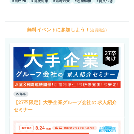
#自己PR
#面接対策
#選考対策
#志望動機
#例文つき
無料イベントに参加しよう！
(会員限定)
27年卒
【27卒限定】大手企業グループ会社の 求人紹介
セミナー