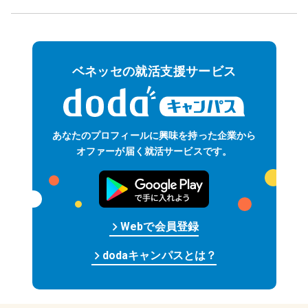
ベネッセの就活支援サービス
あなたのプロフィールに
興味を持った企業から
オファーが届く
就活サービスです。
keyboard_arrow_right
Web
で
会員
登録
keyboard_arrow_right
dodaキャンパスとは？