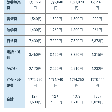
教養娯楽
1万3,270
1万2,840
1万3,870
1万2,480
費
円
円
円
円
書籍費
1,540円
1,500円
1,500円
990円
勉学費
1,430円
1,260円
1,300円
961円
日常費
7,430円
7,330円
7,520円
6,373円
電話・通
3,460円
3,190円
3,320円
4,315円
信
その他
2,170円
2,290円
2,710円
4,232円
貯金・繰
1万2,970
1万4,740
1万4,250
1万8,444
越費
円
円
円
円
12万
12万
13万
13万
合計
3,630円
7,500円
1,710円
8,020円