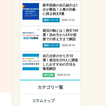
新卒面接の自己紹介は1
分が勝負！人事の印象
に残る例文8選
2025.10.22
就活ノウハウ
就活の軸とは｜例文160
選！決め方からESや面
接での答え方まで解説
2026.04.10
就活ノウハウ
自己分析のやり方10
選！就活生239人に調査
したおすすめの方法を
徹底解説
2026.05.29
自己分析
カテゴリ一覧
コラムトップ