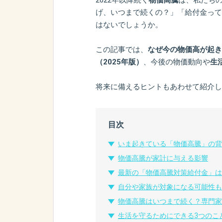
げ、いつまで続くの？」「給付金って
はないでしょうか。
この記事では、
なぜ今の物価高が起き
（2025年版）
、今後の物価動向や
生
将来に備えるヒントもあわせて紹介し
目次
いま起きている「物価高騰」の背
物価高騰が家計に与える影響
最新の「物価高騰対策給付金」は
自分や家族が対象になる可能性も
物価高騰はいつまで続く？専門家
生活を守るためにできる3つのこ