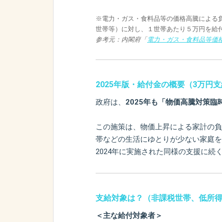
※電力・ガス・食料品等の価格高騰による
世帯等）に対し、１世帯あたり５万円を給
参考元：内閣府「
電力・ガス・食料品等価
2025年版・給付金の概要（3万円
政府は、
2025年も「物価高騰対策
この施策は、物価上昇による家計の負
帯などの生活にゆとりが少ない家庭を
2024年に実施された同様の支援に
支給対象は？（非課税世帯、低所
＜主な給付対象者＞