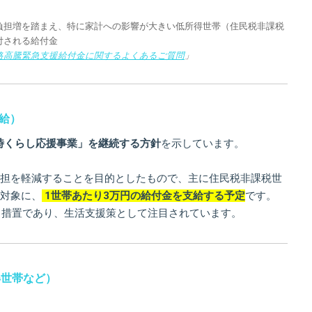
負担増を踏まえ、特に家計への影響が大きい低所得世帯（住民税非課税
付される給付金
格高騰緊急支援給付金に関するよくあるご質問
」
支給）
臨時くらし応援事業」を継続する方針
を示しています。
担を軽減することを目的としたもので、主に住民税非課税世
対象に、
1世帯あたり3万円の給付金を支給する予定
です。
続く措置であり、生活支援策として注目されています。
得世帯など）