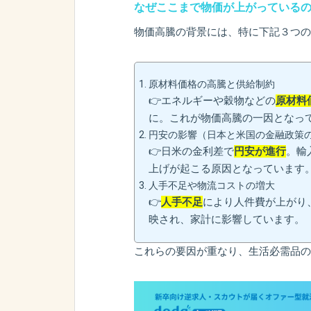
なぜここまで物価が上がっている
物価高騰の背景には、特に下記３つの
原材料価格の高騰と供給制約
👉エネルギーや穀物などの
原材料
に。これが物価高騰の一因となっ
円安の影響（日本と米国の金融政策
👉日米の金利差で
円安が進行
。輸
上げが起こる原因となっています
人手不足や物流コストの増大
👉
人手不足
により人件費が上がり
映され、家計に影響しています。
これらの要因が重なり、生活必需品の