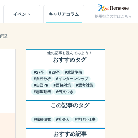
イベント
キャリア
コラム
採用担当の方はこちら
キャリアノート
解説
アカウント設定
他の記事も読んでみよう！
おすすめタグ
お問い合わせ
#27卒
#28卒
#就活準備
#自己分析
#インターンシップ
#自己PR
#面接対策
#選考対策
#志望動機
#例文つき
この記事のタグ
#職種研究
#社会人
#学びと仕事
おすすめ記事