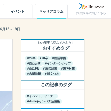
イベント
キャリア
コラム
採用担当の方はこちら
キャリアノート
月16～18日
アカウント設定
他の記事も読んでみよう！
おすすめタグ
お問い合わせ
#27卒
#28卒
#就活準備
#自己分析
#インターンシップ
#自己PR
#面接対策
#選考対策
#志望動機
#例文つき
この記事のタグ
#イベント／セミナー
#dodaキャンパス活用術