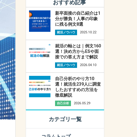
おすすめ記事
新卒面接の自己紹介は1
分が勝負！人事の印象
に残る例文8選
2025.10.22
就活ノウハウ
就活の軸とは｜例文160
選！決め方からESや面
接での答え方まで解説
2026.04.10
就活ノウハウ
自己分析のやり方10
選！就活生239人に調査
したおすすめの方法を
徹底解説
2026.05.29
自己分析
カテゴリ一覧
コラムトップ