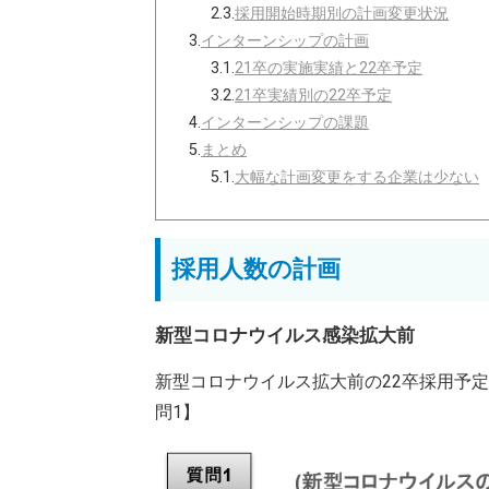
2.3.
採用開始時期別の計画変更状況
3.
インターンシップの計画
3.1.
21卒の実施実績と22卒予定
3.2.
21卒実績別の22卒予定
4.
インターンシップの課題
5.
まとめ
5.1.
大幅な計画変更をする企業は少ない
採用人数の計画
新型コロナウイルス感染拡大前
新型コロナウイルス拡大前の22卒採用予
問1】