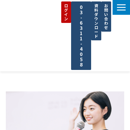
ロ
資
お
0
グ
料
問
3
イ
ダ
い
-
ン
ウ
合
6
ン
わ
3
ロ
せ
ー
1
ド
1
-
4
0
5
8
機能一覧
活用事例
料金プラン
お役立ち資料
セミナー
コラム