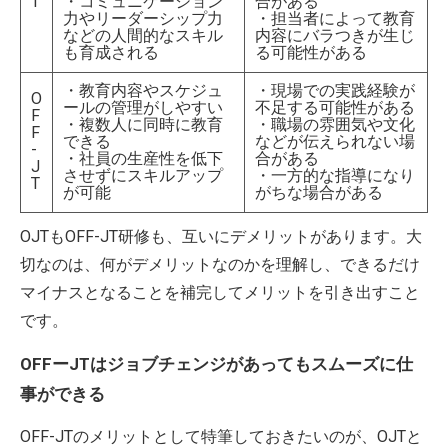
T
・コミュニケーション
合がある
力やリーダーシップ力
・担当者によって教育
などの人間的なスキル
内容にバラつきが生じ
も育成される
る可能性がある
・教育内容やスケジュ
・現場での実践経験が
O
ールの管理がしやすい
不足する可能性がある
F
・複数人に同時に教育
・職場の雰囲気や文化
F
できる
などが伝えられない場
-
・社員の生産性を低下
合がある
J
させずにスキルアップ
・一方的な指導になり
T
が可能
がちな場合がある
OJTもOFF-JT研修も、互いにデメリットがあります。大
切なのは、何がデメリットなのかを理解し、できるだけ
マイナスとなることを補完してメリットを引き出すこと
です。
OFFーJTはジョブチェンジがあってもスムーズに仕
事ができる
OFF-JTのメリットとして特筆しておきたいのが、OJTと