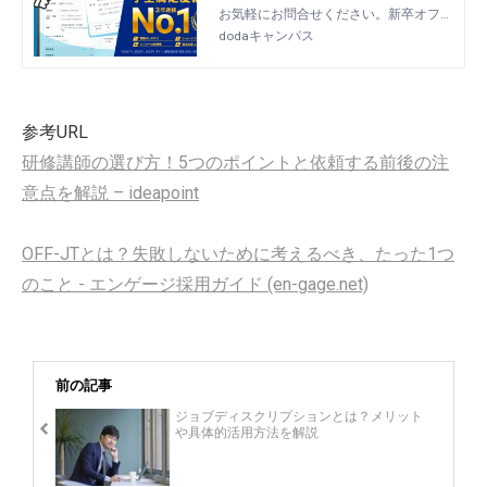
お気軽にお問合せください。新卒オファ
ー契約企業数No.1！新卒採用の悩みをダ
dodaキャンパス
イレクトリクルーティングで解決。従来
の採用手法では集められない・見つから
ない採用担当者様へ、ベネッセグループ
が持つ独自のノウハウを用いて採用成功
参考URL
に導くご提案をいたします。
研修講師の選び方！5つのポイントと依頼する前後の注
意点を解説 – ideapoint
OFF-JTとは？失敗しないために考えるべき、たった1つ
のこと - エンゲージ採用ガイド (en-gage.net)
前の記事
ジョブディスクリプションとは？メリット
や具体的活用方法を解説