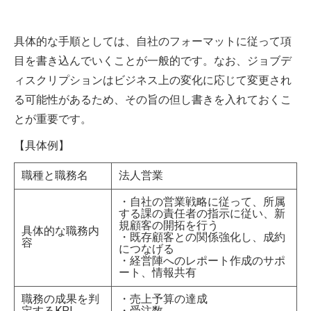
具体的な手順としては、自社のフォーマットに従って項
目を書き込んでいくことが一般的です。なお、ジョブデ
ィスクリプションはビジネス上の変化に応じて変更され
る可能性があるため、その旨の但し書きを入れておくこ
とが重要です。
【具体例】
職種と職務名
法人営業
・自社の営業戦略に従って、所属
する課の責任者の指示に従い、新
規顧客の開拓を行う
具体的な職務内
・既存顧客との関係強化し、成約
容
につなげる
・経営陣へのレポート作成のサポ
ート、情報共有
職務の成果を判
・売上予算の達成
定するKPI
・受注数