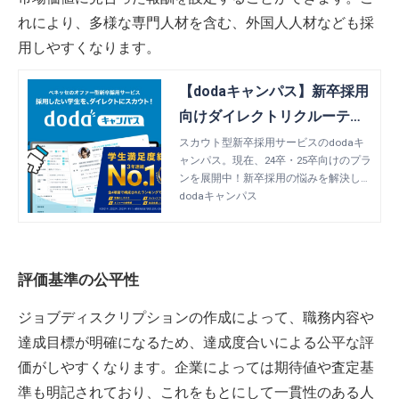
れにより、多様な専門人材を含む、外国人人材なども採
用しやすくなります。
【dodaキャンパス】新卒採用
向けダイレクトリクルーティ
ング
スカウト型新卒採用サービスのdodaキ
ャンパス。現在、24卒・25卒向けのプラ
ンを展開中！新卒採用の悩みを解決した
い、新卒採用担当の方はこちらよりご覧
dodaキャンパス
ください。
評価基準の公平性
ジョブディスクリプションの作成によって、職務内容や
達成目標が明確になるため、達成度合いによる公平な評
価がしやすくなります。企業によっては期待値や査定基
準も明記されており、これをもとにして一貫性のある人