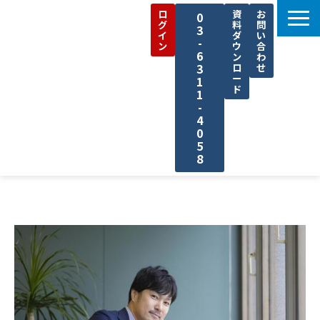
ロ
資
お
0
グ
料
問
3
イ
ダ
い
-
ン
ウ
合
6
ン
わ
3
ロ
せ
ー
1
ド
1
-
4
0
5
8
機能一覧
活用事例
料金プラン
お役立ち資料
セミナー
コラム