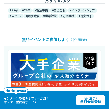
おすすめタグ
#27卒
#28卒
#就活準備
#自己分析
#インターンシップ
#自己PR
#面接対策
#選考対策
#志望動機
#例文つき
無料イベントに参加しよう！
(会員限定)
27年卒
【27卒限定】大手企業グループ会社の 求人紹介
インターンや
選考オファーが届く
1分で完了！
keyboard_arrow_up
無料会員登録
オファー型就活サービス
セミナー