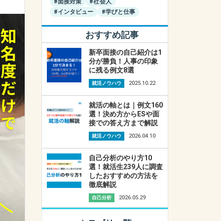
#面接対策
#社会人
#インタビュー
#学びと仕事
おすすめ記事
新卒面接の自己紹介は1
分が勝負！人事の印象
に残る例文8選
2025.10.22
就活ノウハウ
就活の軸とは｜例文160
選！決め方からESや面
接での答え方まで解説
2026.04.10
就活ノウハウ
自己分析のやり方10
選！就活生239人に調査
したおすすめの方法を
徹底解説
2026.05.29
自己分析