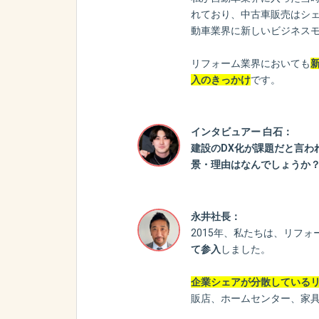
れており、中古車販売はシ
動車業界に新しいビジネスモ
リフォーム業界においても
入のきっかけ
です。
インタビュアー 白石：
建設のDX化が課題だと言わ
景・理由はなんでしょうか
永井社長：
2015年、私たちは、リフォ
て参入
しました。
企業シェアが分散している
販店、ホームセンター、家