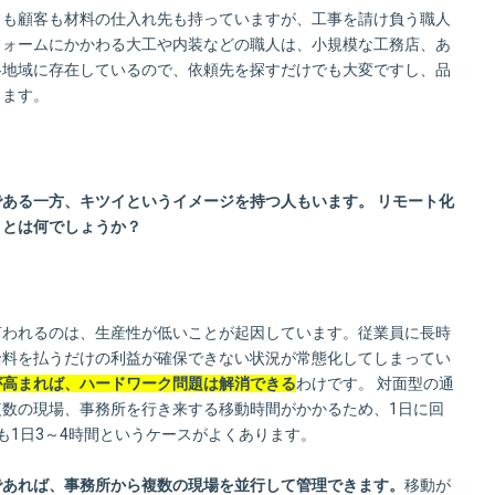
フも顧客も材料の仕入れ先も持っていますが、工事を請け負う職人
フォームにかかわる大工や内装などの職人は、小規模な工務店、あ
各地域に存在しているので、依頼先を探すだけでも大変ですし、品
ります。
ある一方、キツイというイメージを持つ人もいます。 リモート化
ことは何でしょうか？
言われるのは、生産性が低いことが起因しています。従業員に長時
給料を払うだけの利益が確保できない状況が常態化してしまってい
が高まれば、ハードワーク問題は解消できる
わけです。 対面型の通
複数の現場、事務所を行き来する移動時間がかかるため、1日に回
も1日3～4時間というケースがよくあります。
であれば、事務所から複数の現場を並行して管理できます。
移動が