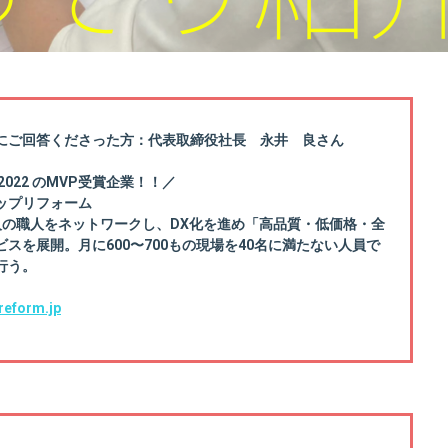
にご回答くださった方：代表取締役社長 永井 良さん
022 のMVP受賞企業！！／
ップリフォーム
人の職人をネットワークし、DX化を進め「高品質・低価格・全
スを展開。月に600〜700もの現場を40名に満たない人員で
行う。
preform.jp