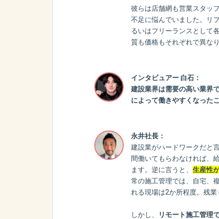
彼らは店舗網も営業スタッ
不足に悩んでいました。リ
るいはフリーランスとして
質も価格もそれぞれで異な
インタビュアー 白石：
建設業界は需要の高い業界で
によって働きやすくなった
永井社長：
建設業がハードワークだと
間働いてもらわなければ、
ます。逆に言うと、
生産性
常の施工管理では、自宅、
れる現場は2か所程度。残業
しかし、
リモート施工管理