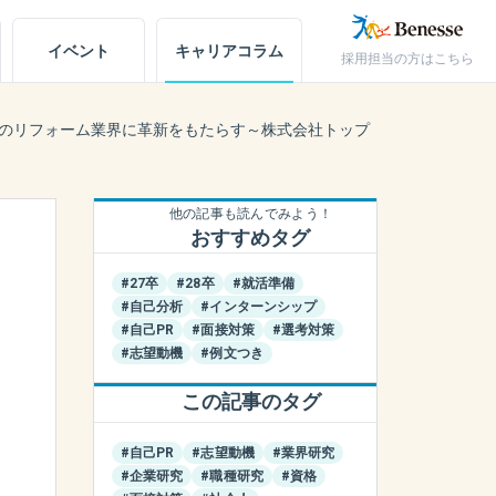
イベント
キャリア
コラム
採用担当の方はこちら
キャリアノート
本のリフォーム業界に革新をもたらす～株式会社トップ
アカウント設定
他の記事も読んでみよう！
お問い合わせ
おすすめタグ
#27卒
#28卒
#就活準備
#自己分析
#インターンシップ
#自己PR
#面接対策
#選考対策
#志望動機
#例文つき
この記事のタグ
#自己PR
#志望動機
#業界研究
#企業研究
#職種研究
#資格