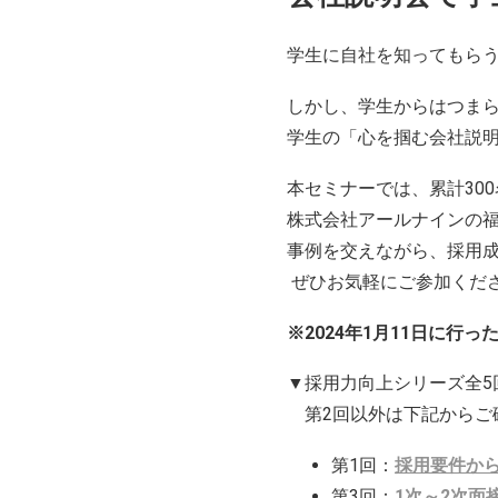
学生に自社を知ってもら
しかし、学生からはつま
学生の「心を掴む会社説
本セミナーでは、累計30
株式会社アールナインの
事例を交えながら、採用成
ぜひお気軽にご参加くだ
※2024年1月11日に行
▼
採用力向上シリーズ全5
第2回以外は下記からご
第1回：
採用要件か
第3回：
1次～2次