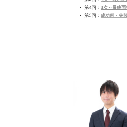
第4回：
3次～最終
第5回：
成功例・失