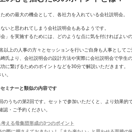
うための最大の機会として、各社力を入れている会社説明会。
らないと思われてしまう会社説明会もあるようです。
明会」を実施するためには、どのような点に気を付ければよい
0名以上の人事の方々とセッションを行いご自身も人事として
福﨑氏より、会社説明会の設計方法や実際に会社説明会で学生
功に繋げるためのポイントなどを30分で解説いただきます。
さい。
ったセミナーと類似の内容です
回のうちの第2回です。セットで参加いただくと、より効果的
確認・ご予約ください。
ら考える母集団形成の3つのポイント
面接の際に押さえておきたい！「また来たい」と思わせる面接の