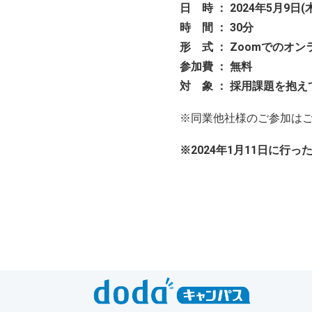
日 時 ： 2024年5月9日(
時 間 ： 30分
形 式 ： Zoomでの
参加費 ： 無料
対 象 ： 採用課題を抱
※同業他社様のご参加は
※2024年1月11日に行